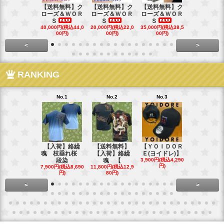
【送料無料】ク
【送料無料】ク
【送料無料】ク
【送料無料
ローズ＆ＷＯＲ
ローズ＆ＷＯＲ
ローズ＆ＷＯＲ
ローズ＆Ｗ
Ｓ
Ｓ
Ｓ
Ｓ
40,000円(税込44,0
20,000円(税込22,0
35,000円(税込38,5
22,000円(税込
00円)
00円)
00円)
00円)
<
>
RANKING
No.1
No.2
No.3
No.4
【入荷】絡繰
【送料無料】
【ＹＯＩＤＯＲ
【送料無料
魂 枝垂れ桜
【入荷】絡繰
Ｅ(ヨイドレ)】
代目武装戦
段染
魂 【
3,900円(税込4,290
Ｔ．
円)
7,900円(税込8,690
11,800円(税込12,9
16,800円(税込
円)
80円)
80円)
<
>