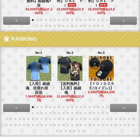
無料】絡繰魂×
料】ＯＮＥ Ｐ
料】ＯＮＥ Ｐ
ローズ＆Ｗ
攻
Ｉ
Ｉ
Ｓ
34,000円(税込37,4
19,000円(税込20,9
18,000円(税込19,8
40,000円(税込
00円)
00円)
00円)
00円)
<
>
RANKING
No.1
No.2
No.3
No.4
【入荷】絡繰
【送料無料】
【ＹＯＩＤＯＲ
【送料無料
魂 枝垂れ桜
【入荷】絡繰
Ｅ(ヨイドレ)】
代目武装戦
段染
魂 【
3,900円(税込4,290
Ｔ．
円)
7,900円(税込8,690
11,800円(税込12,9
16,800円(税込
円)
80円)
80円)
<
>