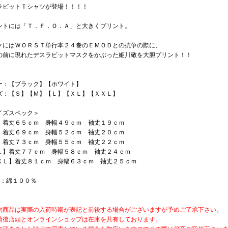
ラビットＴシャツが登場！！！！
ントには「Ｔ．Ｆ．Ｏ．Ａ」と大きくプリント。
クにはＷＯＲＳＴ単行本２４巻のＥＭＯＤとの抗争の際に、
の前に現れたデスラビットマスクをかぶった姫川敬を大胆プリント！！
ー：【ブラック】【ホワイト】
ズ：【Ｓ】【Ｍ】【Ｌ】【ＸＬ】【ＸＸＬ】
イズスペック＞
】着丈６５ｃｍ 身幅４９ｃｍ 袖丈１９ｃｍ
】着丈６９ｃｍ 身幅５２ｃｍ 袖丈２０ｃｍ
】着丈７３ｃｍ 身幅５５ｃｍ 袖丈２２ｃｍ
Ｌ】着丈７７ｃｍ 身幅５８ｃｍ 袖丈２４ｃｍ
ＸＬ】着丈８１ｃｍ 身幅６３ｃｍ 袖丈２５ｃｍ
材：綿１００％
約商品は実際の入荷時期が表記と前後する場合がございますが予めご了承下さい。
荷後店頭とオンラインショップは在庫を共有しております。