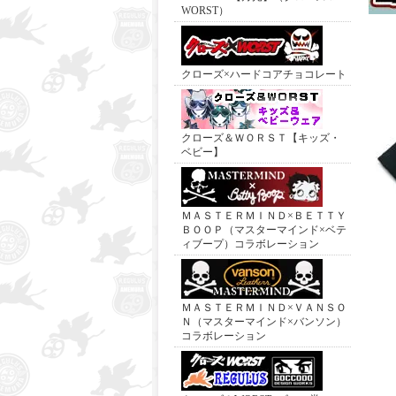
WORST）
クローズ×ハードコアチョコレート
クローズ＆ＷＯＲＳＴ【キッズ・
ベビー】
ＭＡＳＴＥＲＭＩＮＤ×ＢＥＴＴＹ
ＢＯＯＰ（マスターマインド×ベテ
ィブープ）コラボレーション
ＭＡＳＴＥＲＭＩＮＤ×ＶＡＮＳＯ
Ｎ（マスターマインド×バンソン）
コラボレーション