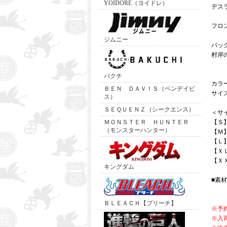
YOIDORE（ヨイドレ）
デス
フロ
ジムニー
バッ
村岸
バクチ
カラ
ＢＥＮ ＤＡＶＩＳ（ベンデイビ
サイ
ス）
ＳＥＱＵＥＮＺ（シークエンス）
＜サ
ＭＯＮＳＴＥＲ ＨＵＮＴＥＲ
【Ｓ
（モンスターハンター）
【Ｍ
【Ｌ
【Ｘ
【Ｘ
キングダム
■素
ＢＬＥＡＣＨ【ブリーチ】
※予
※入