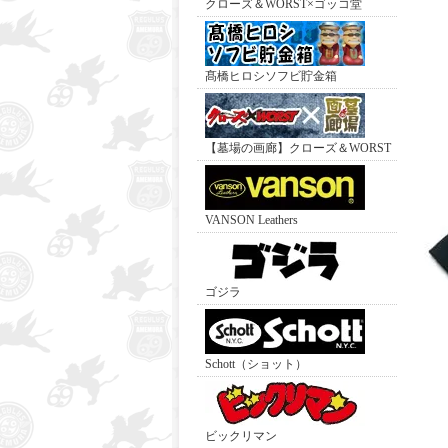
クローズ＆WORST×ゴッコ堂
髙橋ヒロシソフビ貯金箱
【墓場の画廊】クローズ＆WORST
VANSON Leathers
ゴジラ
Schott（ショット）
ビックリマン