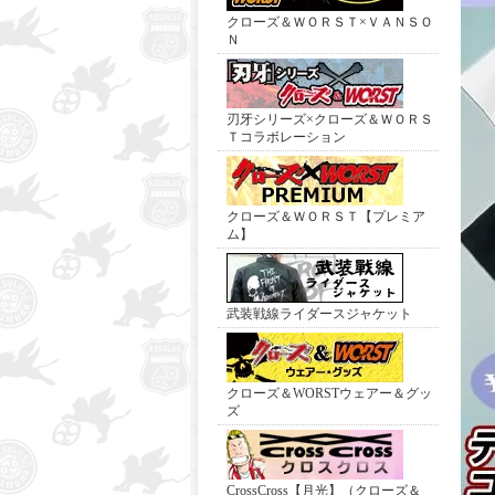
クローズ＆ＷＯＲＳＴ×ＶＡＮＳＯ
Ｎ
刃牙シリーズ×クローズ＆ＷＯＲＳ
Ｔコラボレーション
クローズ＆ＷＯＲＳＴ【プレミア
ム】
武装戦線ライダースジャケット
クローズ＆WORSTウェアー＆グッ
ズ
CrossCross【月光】（クローズ＆