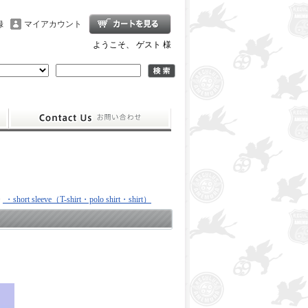
録
マイアカウント
ようこそ、 ゲスト 様
>
・short sleeve（T-shirt・polo shirt・shirt）