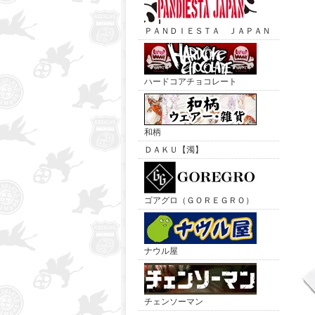
ＰＡＮＤＩＥＳＴＡ ＪＡＰＡＮ
ハードコアチョコレート
和柄
ＤＡＫＵ【濁】
ゴアグロ（ＧＯＲＥＧＲＯ）
ナウル屋
チェンソーマン