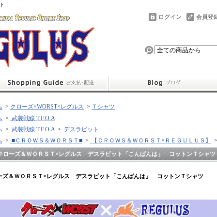
ト
ログイン
会員登
ム
>
クローズ×WORST×レグルス
>
Ｔシャツ
ム
>
武装戦線 T.F.O.A
ム
>
武装戦線 T.F.O.A
>
デスラビット
ム
>
■ＣＲＯＷＳ＆ＷＯＲＳＴ■
>
【ＣＲＯＷＳ＆ＷＯＲＳＴ×ＲＥＧＵＬＵＳ】
クローズ＆ＷＯＲＳＴ×レグルス デスラビット「こんばんは」 コットンＴシャツ
ーズ＆ＷＯＲＳＴ×レグルス デスラビット「こんばんは」 コットンＴシャツ