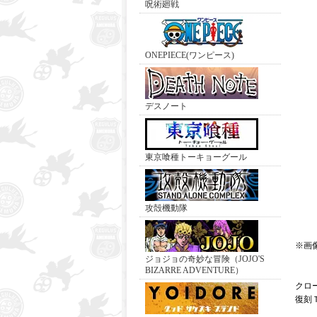
呪術廻戦
ONEPIECE(ワンピース)
デスノート
東京喰種トーキョーグール
攻殻機動隊
※画
ジョジョの奇妙な冒険（JOJO'S
BIZARRE ADVENTURE）
クロ
復刻