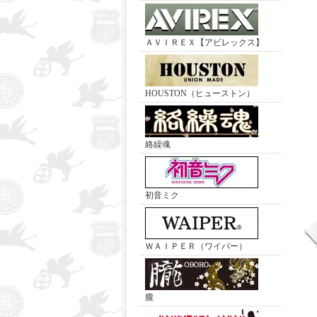
ＡＶＩＲＥＸ【アビレックス】
HOUSTON（ヒューストン）
絡繰魂
初音ミク
ＷＡＩＰＥＲ（ワイパー）
朧