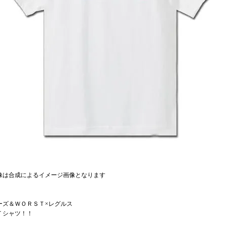
像は合成によるイメージ画像となります
ーズ＆ＷＯＲＳＴ×レグルス
Ｔシャツ！！