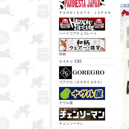
◎複
ＰＡＮＤＩＥＳＴＡ ＪＡＰＡＮ
ハードコアチョコレート
和柄
ＤＡＫＵ【濁】
ゴアグロ（ＧＯＲＥＧＲＯ）
ナウル屋
チェンソーマン