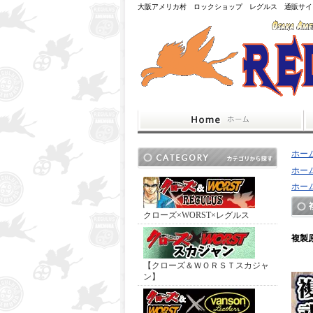
大阪アメリカ村 ロックショップ レグルス 通販サイ
ホー
ホー
ホー
クローズ×WORST×レグルス
複製
【クローズ＆ＷＯＲＳＴスカジャ
ン】