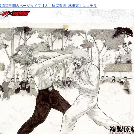
製原稿見開きページタイプ【３．坊屋春道×林田恵】はコチラ