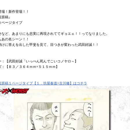
登場！新作登場！！
製原稿』
きページタイプ
せなど、あまりにも忠実に再現されててギョエェ！！ってなりました。
もあの名シーン！！
助けに答えを出した甲斐を見て、目つきが変わった武田好誠！！
ー：【武田好誠「いっぺん死んでこいコノヤロ～】
ズ：【Ｂ３／３６４ｍｍ×５１５ｍｍ】
製原稿１ページタイプ【１．坊屋春道×古川修】はコチラ