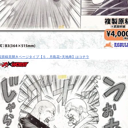
製原稿見開きページタイプ【５．月島花×天地寿】はコチラ