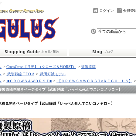
ト
ログイン
会員登
ム
>
CrossCross【月光】（クローズ＆WORST）
>
複製原稿
ム
>
武装戦線 T.F.O.A
>
武田好誠モデル
ム
>
■ＣＲＯＷＳ＆ＷＯＲＳＴ■
>
【ＣＲＯＷＳ＆ＷＯＲＳＴ×ＲＥＧＵＬＵＳ】
複製原稿見開きページタイプ【武田好誠「いっぺん死んでこいコノヤロ～】
原稿見開きページタイプ【武田好誠「いっぺん死んでこいコノヤロ～】