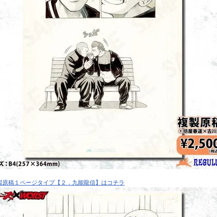
製原稿１ページタイプ【２．九能龍信】はコチラ