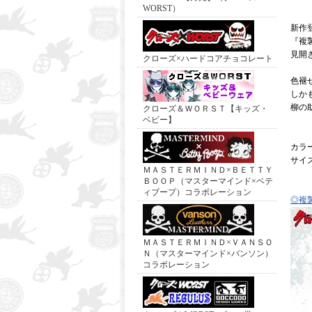
WORST）
新作
『複
見開
クローズ×ハードコアチョコレート
色褪
しか
柳の
クローズ＆ＷＯＲＳＴ【キッズ・
ベビー】
カラ
サイ
ＭＡＳＴＥＲＭＩＮＤ×ＢＥＴＴＹ
ＢＯＯＰ（マスターマインド×ベテ
ィブープ）コラボレーション
◎複
ＭＡＳＴＥＲＭＩＮＤ×ＶＡＮＳＯ
Ｎ（マスターマインド×バンソン）
コラボレーション