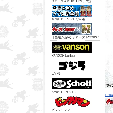
クローズ＆WORST×ゴッコ堂
髙橋ヒロシソフビ貯金箱
【墓場の画廊】クローズ＆WORST
VANSON Leathers
ゴジラ
Schott（ショット）
◎複
ビックリマン