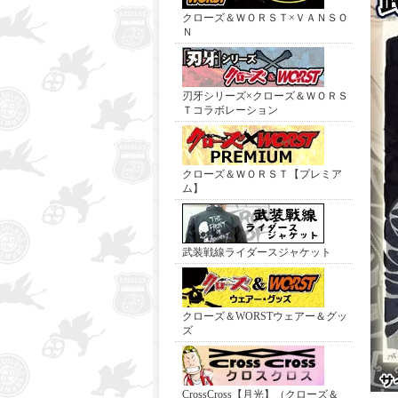
クローズ＆ＷＯＲＳＴ×ＶＡＮＳＯ
Ｎ
刃牙シリーズ×クローズ＆ＷＯＲＳ
Ｔコラボレーション
クローズ＆ＷＯＲＳＴ【プレミア
ム】
武装戦線ライダースジャケット
クローズ＆WORSTウェアー＆グッ
ズ
CrossCross【月光】（クローズ＆