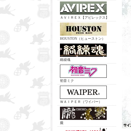
ＡＶＩＲＥＸ【アビレックス】
HOUSTON（ヒューストン）
絡繰魂
初音ミク
ＷＡＩＰＥＲ（ワイパー）
朧