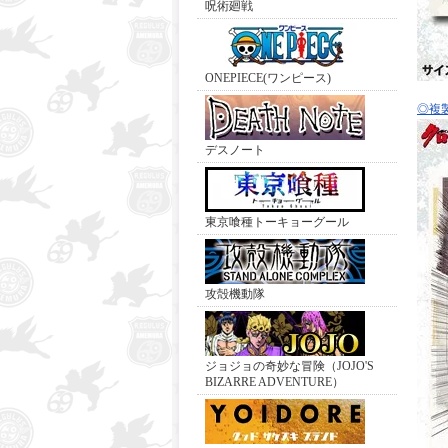
呪術廻戦
ONEPIECE(ワンピース)
◎複
デスノート
東京喰種トーキョーグール
攻殻機動隊
ジョジョの奇妙な冒険（JOJO'S
BIZARRE ADVENTURE）