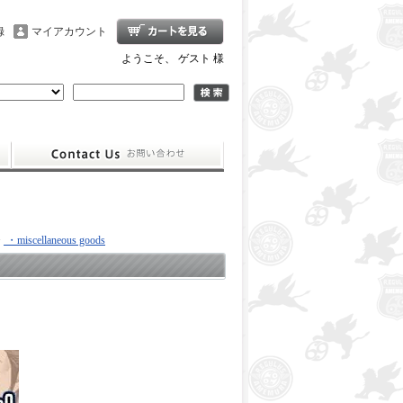
録
マイアカウント
ようこそ、 ゲスト 様
>
・miscellaneous goods