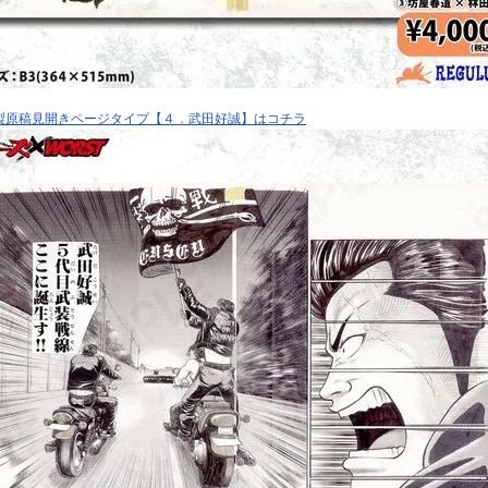
製原稿見開きページタイプ【４．武田好誠】はコチラ