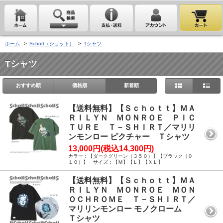
ホーム
>
Schott（ショット）
>
Tシャツ
Tシャツ
おすすめ順
価格順
新着順
【送料無料】【Ｓｃｈｏｔｔ】ＭＡ
ＲＩＬＹＮ ＭＯＮＲＯＥ ＰＩＣ
ＴＵＲＥ Ｔ－ＳＨＩＲＴ／マリリ
ンモンロー ピクチャー Ｔシャツ
13,000円(税込14,300円)
カラー：【ダークグリーン（３５０）】【ブラック（０
１０）】 サイズ：【Ｍ】【Ｌ】【ＸＬ】
【送料無料】【Ｓｃｈｏｔｔ】ＭＡ
ＲＩＬＹＮ ＭＯＮＲＯＥ ＭＯＮ
ＯＣＨＲＯＭＥ Ｔ－ＳＨＩＲＴ／
マリリンモンロー モノクローム
Ｔシャツ