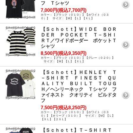
フ Ｔシャツ
7,000円(税込7,700円)
カラー：【ブラック（０１０）】【ホワイト（０３
０）】 サイズ：【Ｍ】【Ｌ】【ＸＬ】
【Ｓｃｈｏｔｔ】ＷＩＤＥ ＢＯＲ
ＤＥＲ ＰＯＣＫＥＴ Ｔ－ＳＨＩ
ＲＴ／ワイドボーダー ポケットＴ
シャツ
8,500円(税込9,350円)
カラー：【ブラック（０１０）】【グレー（０２０）】
サイズ：【Ｍ】【Ｌ】【ＸＬ】
【Ｓｃｈｏｔｔ】ＨＥＮＬＥＹ Ｔ
－ＳＨＩＲＴ ＦＩＮＥＳＴ ＱＵ
ＡＬＩＴＹ ＢＵＩＬＴ ＴＯＵＧ
Ｈ／ヘンリーネック Ｔシャツ フ
ァイネスト クオリティ ビルドタ
フ
7,500円(税込8,250円)
カラー：【ブラック（０１０）】【ホワイト（０３
０）】【オリーブ（３１０）】 サイズ：【Ｍ】【Ｌ】
【ＸＬ】【２ＸＬ】
【Ｓｃｈｏｔｔ】Ｔ－ＳＨＩＲＴ