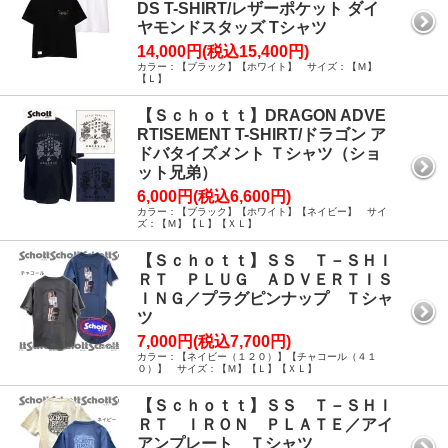
DS T-SHIRT/レザーポケット ダイ
ヤモンドスタッズ Tシャツ
14,000円(税込15,400円)
カラー：【ブラック】【ホワイト】 サイズ：【Ｍ】
【Ｌ】
【Ｓｃｈｏｔｔ】DRAGON ADVE
RTISEMENT T-SHIRT/ドラゴン ア
ドバタイズメント Ｔシャツ（ショ
ット兄弟）
6,000円(税込6,600円)
カラー：【ブラック】【ホワイト】【ネイビー】 サイ
ズ：【Ｍ】【Ｌ】【ＸＬ】
【Ｓｃｈｏｔｔ】ＳＳ Ｔ－ＳＨＩ
ＲＴ ＰＬＵＧ ＡＤＶＥＲＴＩＳ
ＩＮＧ／プラグピンナップ Ｔシャ
ツ
7,000円(税込7,700円)
カラー：【ネイビー（１２０）】【チャコール（４１
０）】 サイズ：【Ｍ】【Ｌ】【ＸＬ】
【Ｓｃｈｏｔｔ】ＳＳ Ｔ－ＳＨＩ
ＲＴ ＩＲＯＮ ＰＬＡＴＥ／アイ
アンプレート Ｔシャツ