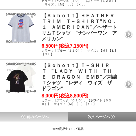
カラー：【ベージュ（４０）】【ネイビー（１２０）】
サイズ：【Ｍ】【Ｌ】【ＸＬ】
【Ｓｃｈｏｔｔ】ＨＥＡＴＨＥＲ
ＴＲＩＭ Ｔ－ＳＨＩＲＴ”ＮＯ．
１ ＡＭＥＲＩＣＡＮ”／ヘザート
リムＴシャツ “ナンバーワン ア
メリカン“
6,500円(税込7,150円)
カラー：【ブルー（１１０）】 サイズ：【Ｍ】【Ｌ】
【ＸＬ】
【Ｓｃｈｏｔｔ】Ｔ－ＳＨＩＲ
Ｔ ”ＬＡＤＹ ＷＩＴＨ ＴＨ
Ｅ ＤＲＡＧＯＮ ＥＭＢ”／刺繍
Ｔシャツ “レディ ウィズ ザ
ドラゴン“
8,000円(税込8,800円)
カラー：【ブラック（０１０）】【ホワイト（０３
０）】 サイズ：【Ｍ】【Ｌ】【ＸＬ】
前のページへ
次のページへ
全56商品中 / 1-36商品