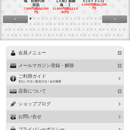
魂 枝垂れ桜
【入荷】絡繰
Ｅ(ヨイドレ)】
代目武装戦
段染
魂 【
3,900円(税込4,290
Ｔ．
円)
7,900円(税込8,690
11,800円(税込12,9
16,800円(税込
円)
80円)
80円)
<
>
会員メニュー
メールマガジン登録・解除
ご利用ガイド
支払い方法 / 配送方法 / 会社概要
店長について
ショップブログ
お問い合せ
プライバシーポリシー