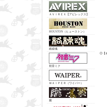
ＡＶＩＲＥＸ【アビレックス】
HOUSTON（ヒューストン）
絡繰魂
◎【
初音ミク
ＷＡＩＰＥＲ（ワイパー）
朧