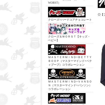
WORST）
◎【
クローズ×ハードコアチョコレート
クローズ＆ＷＯＲＳＴ【キッズ・
ベビー】
ＭＡＳＴＥＲＭＩＮＤ×ＢＥＴＴＹ
ＢＯＯＰ（マスターマインド×ベテ
ィブープ）コラボレーション
ＭＡＳＴＥＲＭＩＮＤ×ＶＡＮＳＯ
Ｎ（マスターマインド×バンソン）
コラボレーション