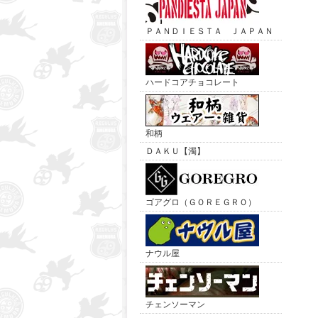
ＰＡＮＤＩＥＳＴＡ ＪＡＰＡＮ
ハードコアチョコレート
和柄
ＤＡＫＵ【濁】
ゴアグロ（ＧＯＲＥＧＲＯ）
ナウル屋
チェンソーマン