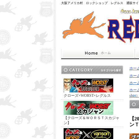
大阪アメリカ村 ロックショップ レグルス 通販サイ
ホー
ホー
ホー
ホー
クローズ×WORST×レグルス
shirt
【クローズ＆ＷＯＲＳＴスカジャ
【2
ン】
ン