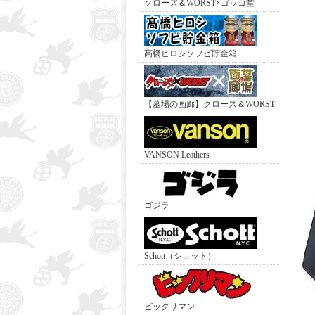
クローズ＆WORST×ゴッコ堂
髙橋ヒロシソフビ貯金箱
【墓場の画廊】クローズ＆WORST
VANSON Leathers
ゴジラ
Schott（ショット）
ビックリマン