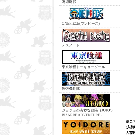
呪術廻戦
ONEPIECE(ワンピース)
デスノート
東京喰種トーキョーグール
攻殻機動隊
ジョジョの奇妙な冒険（JOJO'S
BIZARRE ADVENTURE）
※こ
(入
入荷