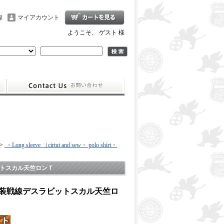
録
マイアカウント
ようこそ、 ゲスト 様
>
・Long sleeve （cirtut and sew・ polo shirt・
ットスカル天竺ロンＴ
Ａ武装戦線デスラビットスカル天竺ロ