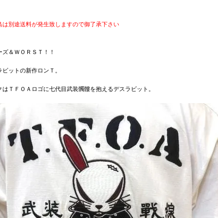
島は別途送料が発生致しますので御了承下さい
ーズ＆ＷＯＲＳＴ！！
ラビットの新作ロンＴ。
クはＴＦＯＡロゴに七代目武装髑髏を抱えるデスラビット。