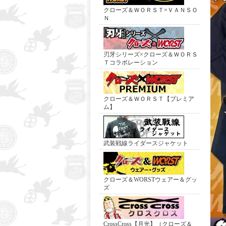
クローズ＆ＷＯＲＳＴ×ＶＡＮＳＯ
Ｎ
刃牙シリーズ×クローズ＆ＷＯＲＳ
Ｔコラボレーション
クローズ＆ＷＯＲＳＴ【プレミア
ム】
武装戦線ライダースジャケット
クローズ＆WORSTウェアー＆グッ
ズ
CrossCross【月光】（クローズ＆