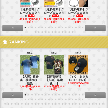
【送料無料】ク
【送料無料】ク
【送料無料】ク
【送料無料
ローズ＆ＷＯＲ
ローズ＆ＷＯＲ
ローズ＆ＷＯＲ
ローズ＆Ｗ
Ｓ
Ｓ
Ｓ
Ｓ
40,000円(税込44,0
20,000円(税込22,0
35,000円(税込38,5
22,000円(税込
00円)
00円)
00円)
00円)
<
>
RANKING
No.1
No.2
No.3
No.4
【入荷】絡繰
【送料無料】
【ＹＯＩＤＯＲ
【送料無料
魂 枝垂れ桜
【入荷】絡繰
Ｅ(ヨイドレ)】
代目武装戦
段染
魂 【
3,900円(税込4,290
Ｔ．
円)
7,900円(税込8,690
11,800円(税込12,9
16,800円(税込
円)
80円)
80円)
<
>