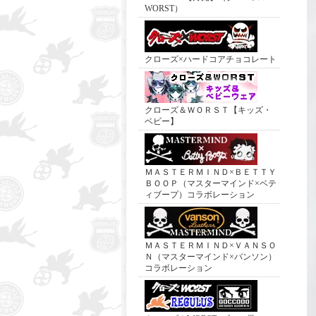
WORST）
クローズ×ハードコアチョコレート
クローズ＆ＷＯＲＳＴ【キッズ・
ベビー】
ＭＡＳＴＥＲＭＩＮＤ×ＢＥＴＴＹ
ＢＯＯＰ（マスターマインド×ベテ
ィブープ）コラボレーション
ＭＡＳＴＥＲＭＩＮＤ×ＶＡＮＳＯ
Ｎ（マスターマインド×バンソン）
コラボレーション