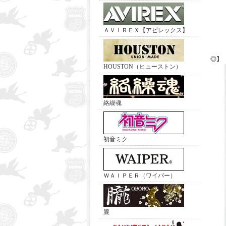
ＡＶＩＲＥＸ【アビレックス】
◎】
HOUSTON（ヒューストン）
絡繰魂
初音ミク
ＷＡＩＰＥＲ（ワイパー）
朧