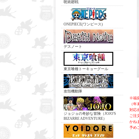
呪術廻戦
ONEPIECE(ワンピース)
デスノート
東京喰種トーキョーグール
攻殻機動隊
※福
（年
対応
ジョジョの奇妙な冒険（JOJO'S
ご注
BIZARRE ADVENTURE）
かね
予め