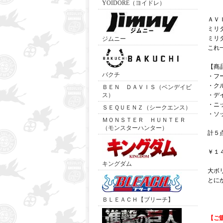
YOIDORE（ヨイドレ）
ＡＶ
ミリ
ミリ
ジムニー
これ
【商
バクチ
・フ
・ク
ＢＥＮ ＤＡＶＩＳ（ベンデイビ
ス）
・デ
・ニ
ＳＥＱＵＥＮＺ（シークエンス）
・ソ
ＭＯＮＳＴＥＲ ＨＵＮＴＥＲ
（モンスターハンター）
計５
￥１
キングダム
大ボ
とに
ＢＬＥＡＣＨ【ブリーチ】
【ご