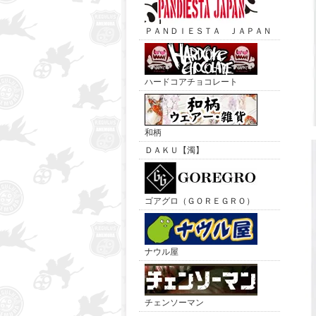
ＰＡＮＤＩＥＳＴＡ ＪＡＰＡＮ
ハードコアチョコレート
和柄
ＤＡＫＵ【濁】
ゴアグロ（ＧＯＲＥＧＲＯ）
ナウル屋
チェンソーマン