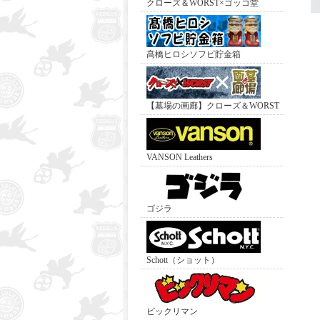
クローズ＆WORST×ゴッコ堂
髙橋ヒロシソフビ貯金箱
【墓場の画廊】クローズ＆WORST
VANSON Leathers
ゴジラ
Schott（ショット）
ビックリマン