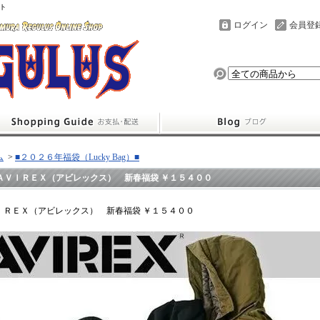
ト
ログイン
会員登
ム
>
■２０２６年福袋（Lucky Bag）■
ＡＶＩＲＥＸ（アビレックス） 新春福袋 ￥１５４００
ＩＲＥＸ（アビレックス） 新春福袋 ￥１５４００