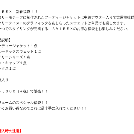
ＩＲＥＸ 新春福袋 ！！
タリーモチーフに制作されたフーディージャケットは中綿アウター入りで実用性抜
タリーテイストのグラフィックをあしらったスウェットは単品でも楽しめます。
一つでスタイリングが完成する、ＡＶＩＲＥＸのお得な福袋をお楽しみください。
品説明】
ーディージャケット１点
ルーネックスウェット１点
イリーシリーズ１点
ットキャップ１点
ックス１点
点入り
４，０００（＋税）で販売！！
リュームのスペシャル福袋！！
かくお買い得なのでこれは是非手に入れてください！！
購入時の注意】