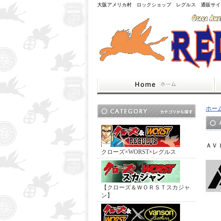
大阪アメリカ村 ロックショップ レグルス 通販サイ
ホー
ＡＶ
クローズ×WORST×レグルス
【クローズ＆ＷＯＲＳＴスカジャ
ン】