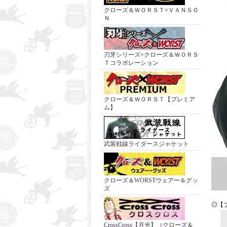
クローズ＆ＷＯＲＳＴ×ＶＡＮＳＯ
Ｎ
刃牙シリーズ×クローズ＆ＷＯＲＳ
Ｔコラボレーション
クローズ＆ＷＯＲＳＴ【プレミア
ム】
武装戦線ライダースジャケット
クローズ＆WORSTウェアー＆グッ
ズ
◎【
CrossCross【月光】（クローズ＆