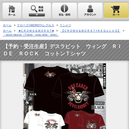
ホーム
>
クローズ×WORST×レグルス
>
Ｔシャツ
ホーム
>
■ＣＲＯＷＳ＆ＷＯＲＳＴ■
>
【ＣＲＯＷＳ＆ＷＯＲＳＴ×ＲＥＧＵＬＵＳ】
>
・short sleeve（T-shirt・polo shirt・shirt）
【予約・受注生産】デスラビット ウィング ＲＩ
ＤＥ ＲＯＣＫ コットンＴシャツ