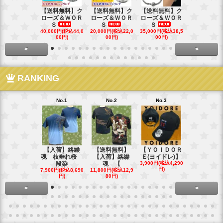
【送料無料】ク
【送料無料】ク
【送料無料】ク
【送料無料
ローズ＆ＷＯＲ
ローズ＆ＷＯＲ
ローズ＆ＷＯＲ
ローズ＆Ｗ
Ｓ
Ｓ
Ｓ
Ｓ
40,000円(税込44,0
20,000円(税込22,0
35,000円(税込38,5
22,000円(税込
00円)
00円)
00円)
00円)
<
>
RANKING
No.1
No.2
No.3
No.4
【入荷】絡繰
【送料無料】
【ＹＯＩＤＯＲ
【送料無料
魂 枝垂れ桜
【入荷】絡繰
Ｅ(ヨイドレ)】
代目武装戦
段染
魂 【
3,900円(税込4,290
Ｔ．
円)
7,900円(税込8,690
11,800円(税込12,9
16,800円(税込
円)
80円)
80円)
<
>