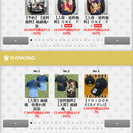
【予約】【送料
【入荷・送料無
【入荷・送料無
【送料無料
無料】絡繰魂×
料】ＯＮＥ Ｐ
料】ＯＮＥ Ｐ
ローズ＆Ｗ
攻
Ｉ
Ｉ
Ｓ
34,000円(税込37,4
19,000円(税込20,9
18,000円(税込19,8
40,000円(税込
00円)
00円)
00円)
00円)
<
>
RANKING
No.1
No.2
No.3
No.4
【入荷】絡繰
【送料無料】
【ＹＯＩＤＯＲ
【送料無料
魂 枝垂れ桜
【入荷】絡繰
Ｅ(ヨイドレ)】
代目武装戦
段染
魂 【
3,900円(税込4,290
Ｔ．
円)
7,900円(税込8,690
11,800円(税込12,9
16,800円(税込
円)
80円)
80円)
<
>