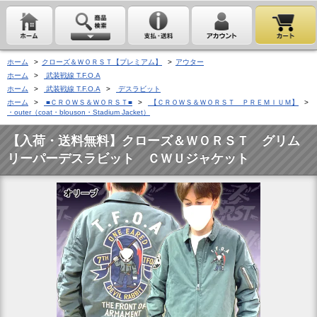
ホーム
>
クローズ＆ＷＯＲＳＴ【プレミアム】
>
アウター
ホーム
>
武装戦線 T.F.O.A
ホーム
>
武装戦線 T.F.O.A
>
デスラビット
ホーム
>
■ＣＲＯＷＳ＆ＷＯＲＳＴ■
>
【ＣＲＯＷＳ＆ＷＯＲＳＴ ＰＲＥＭＩＵＭ】
>
・outer（coat・blouson・Stadium Jacket）
【入荷・送料無料】クローズ＆ＷＯＲＳＴ グリム
リーパーデスラビット ＣＷＵジャケット