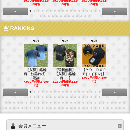
40,000円(税込44,0
20,000円(税込22,0
35,000円(税込38,5
22,000円(税込
00円)
00円)
00円)
00円)
<
>
RANKING
No.1
No.2
No.3
No.4
【入荷】絡繰
【送料無料】
【ＹＯＩＤＯＲ
【送料無料
魂 枝垂れ桜
【入荷】絡繰
Ｅ(ヨイドレ)】
代目武装戦
段染
魂 【
3,900円(税込4,290
Ｔ．
円)
7,900円(税込8,690
11,800円(税込12,9
16,800円(税込
円)
80円)
80円)
<
>
会員メニュー