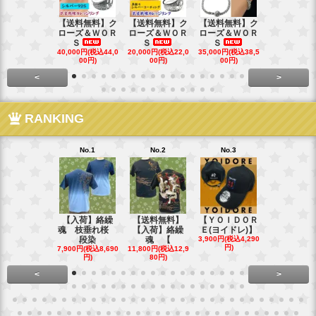
【送料無料】ク
【送料無料】ク
【送料無料】ク
【送料無料
ローズ＆ＷＯＲ
ローズ＆ＷＯＲ
ローズ＆ＷＯＲ
ローズ＆Ｗ
Ｓ
Ｓ
Ｓ
Ｓ
40,000円(税込44,0
20,000円(税込22,0
35,000円(税込38,5
22,000円(税込
00円)
00円)
00円)
00円)
<
>
RANKING
No.1
No.2
No.3
No.4
【入荷】絡繰
【送料無料】
【ＹＯＩＤＯＲ
【送料無料
魂 枝垂れ桜
【入荷】絡繰
Ｅ(ヨイドレ)】
代目武装戦
段染
魂 【
3,900円(税込4,290
Ｔ．
円)
7,900円(税込8,690
11,800円(税込12,9
16,800円(税込
円)
80円)
80円)
<
>