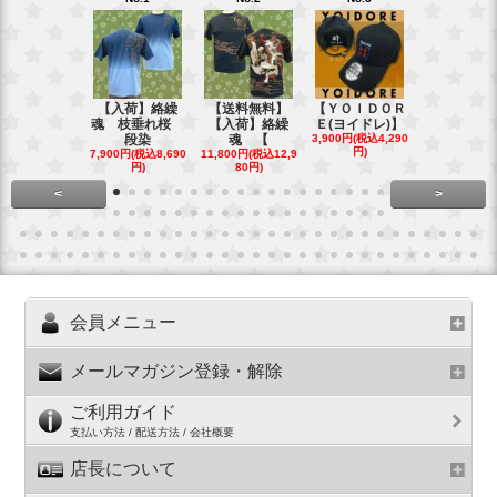
【入荷】絡繰
【送料無料】
【ＹＯＩＤＯＲ
【送料無料
魂 枝垂れ桜
【入荷】絡繰
Ｅ(ヨイドレ)】
代目武装戦
段染
魂 【
3,900円(税込4,290
Ｔ．
円)
7,900円(税込8,690
11,800円(税込12,9
16,800円(税込
円)
80円)
80円)
<
>
会員メニュー
メールマガジン登録・解除
ご利用ガイド
支払い方法 / 配送方法 / 会社概要
店長について