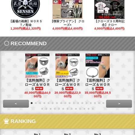
【墓場の画廊】ＷＯＲＳ
【喫茶ブライアン】 クロ
【クローズ３０周年記
Ｔ／彫金
ーズ×
念】クロー
1,200円(税込1,320円)
4,000円(税込4,400円)
4,000円(税込4,400円)
RECOMMEND
【送料無料】ク
【送料無料】ク
【送料無料】ク
【送料無料
ローズ＆ＷＯＲ
ローズ＆ＷＯＲ
ローズ＆ＷＯＲ
ローズ＆Ｗ
Ｓ
Ｓ
Ｓ
Ｓ
40,000円(税込44,0
20,000円(税込22,0
35,000円(税込38,5
22,000円(税込
00円)
00円)
00円)
00円)
<
>
RANKING
No.1
No.2
No.3
No.4