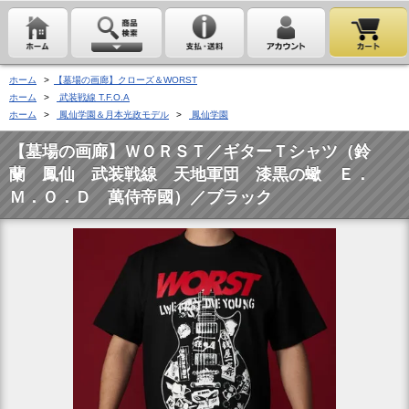
ホーム
>
【墓場の画廊】クローズ＆WORST
ホーム
>
武装戦線 T.F.O.A
ホーム
>
鳳仙学園＆月本光政モデル
>
鳳仙学園
【墓場の画廊】ＷＯＲＳＴ／ギターＴシャツ（鈴
蘭 鳳仙 武装戦線 天地軍団 漆黒の蠍 Ｅ．
Ｍ．Ｏ．Ｄ 萬侍帝國）／ブラック