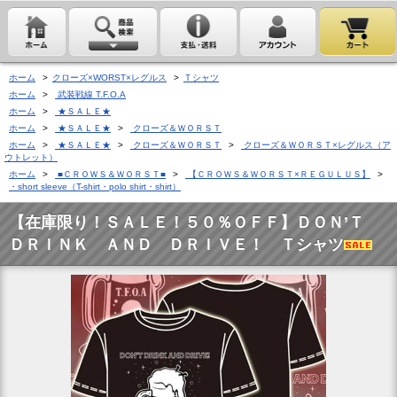
ホーム
>
クローズ×WORST×レグルス
>
Ｔシャツ
ホーム
>
武装戦線 T.F.O.A
ホーム
>
★ＳＡＬＥ★
ホーム
>
★ＳＡＬＥ★
>
クローズ＆ＷＯＲＳＴ
ホーム
>
★ＳＡＬＥ★
>
クローズ＆ＷＯＲＳＴ
>
クローズ＆ＷＯＲＳＴ×レグルス（ア
ウトレット）
ホーム
>
■ＣＲＯＷＳ＆ＷＯＲＳＴ■
>
【ＣＲＯＷＳ＆ＷＯＲＳＴ×ＲＥＧＵＬＵＳ】
>
・short sleeve（T-shirt・polo shirt・shirt）
【在庫限り！ＳＡＬＥ！５０％ＯＦＦ】ＤＯＮ’Ｔ
ＤＲＩＮＫ ＡＮＤ ＤＲＩＶＥ！ Ｔシャツ