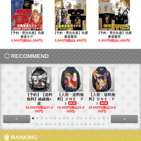
【予約・受注生産】坊屋
【予約・受注生産】坊屋
【予約・受注生産】坊屋
春道モデ
春道着用
春道着用
5,900円(税込6,490円)
5,900円(税込6,490円)
5,900円(税込6,490円)
RECOMMEND
【予約】【送料
【入荷・送料無
【入荷・送料無
【送料無料
無料】絡繰魂×
料】ＯＮＥ Ｐ
料】ＯＮＥ Ｐ
ローズ＆Ｗ
攻
Ｉ
Ｉ
Ｓ
34,000円(税込37,4
19,000円(税込20,9
18,000円(税込19,8
40,000円(税込
00円)
00円)
00円)
00円)
<
>
RANKING