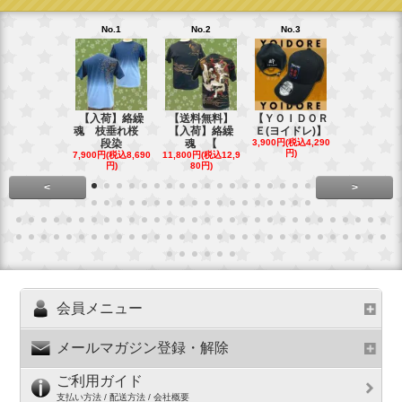
No.1
No.2
No.3
No.4
【入荷】絡繰
【送料無料】
【ＹＯＩＤＯＲ
【送料無料
魂 枝垂れ桜
【入荷】絡繰
Ｅ(ヨイドレ)】
代目武装戦
段染
魂 【
3,900円(税込4,290
Ｔ．
円)
7,900円(税込8,690
11,800円(税込12,9
16,800円(税込
円)
80円)
80円)
<
>
会員メニュー
メールマガジン登録・解除
ご利用ガイド
支払い方法 / 配送方法 / 会社概要