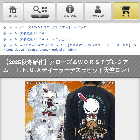
ホーム
>
クローズ＆ＷＯＲＳＴ【プレミアム】
>
ロンT
ホーム
>
武装戦線 T.F.O.A
ホーム
>
武装戦線 T.F.O.A
>
デスラビット
ホーム
>
■ＣＲＯＷＳ＆ＷＯＲＳＴ■
>
【ＣＲＯＷＳ＆ＷＯＲＳＴ ＰＲＥＭＩＵＭ】
>
・Long sleeve （cirtut and sew・ polo shirt・shirt）
【2025秋冬新作】クローズ＆ＷＯＲＳＴプレミア
ム Ｔ.Ｆ.Ｏ.Ａディーラーデスラビット天竺ロンＴ