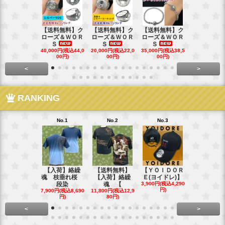
【送料無料】ク
【送料無料】ク
【送料無料】ク
【送料無料
ローズ＆ＷＯＲ
ローズ＆ＷＯＲ
ローズ＆ＷＯＲ
ローズ＆Ｗ
Ｓ
Ｓ
Ｓ
Ｓ
40,000円(税込44,0
20,000円(税込22,0
35,000円(税込38,5
22,000円(税込
00円)
00円)
00円)
00円)
<
>
RANKING
No.1
No.2
No.3
No.4
【入荷】絡繰
【送料無料】
【ＹＯＩＤＯＲ
【送料無料
魂 枝垂れ桜
【入荷】絡繰
Ｅ(ヨイドレ)】
代目武装戦
段染
魂 【
3,900円(税込4,290
Ｔ．
円)
7,900円(税込8,690
11,800円(税込12,9
16,800円(税込
円)
80円)
80円)
<
>