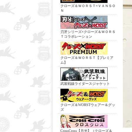
クローズ＆ＷＯＲＳＴ×ＶＡＮＳＯ
Ｎ
刃牙シリーズ×クローズ＆ＷＯＲＳ
Ｔコラボレーション
クローズ＆ＷＯＲＳＴ【プレミア
ム】
武装戦線ライダースジャケット
クローズ＆WORSTウェアー＆グッ
ズ
CrossCross【月光】（クローズ＆