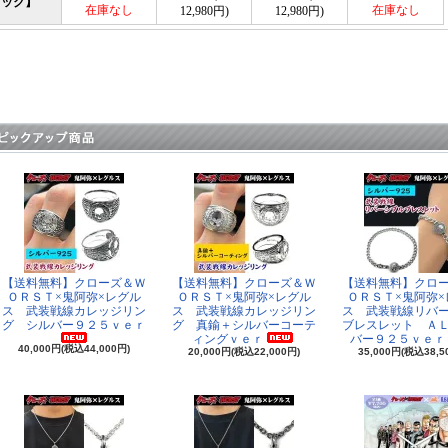
ック】
在庫なし
在庫なし
12,980円)
12,980円)
【送料無料】クローズ＆Ｗ
【送料無料】クローズ＆Ｗ
【送料無料】クロ
ＯＲＳＴ×鬼阿弥×レグル
ＯＲＳＴ×鬼阿弥×レグル
ＯＲＳＴ×鬼阿弥×
ス 武装戦線カレッジリン
ス 武装戦線カレッジリン
ス 武装戦線リバ
グ シルバー９２５ｖｅｒ
グ 真鍮＋シルバーコーテ
ブレスレット Ａ
ィングｖｅｒ
バー９２５ｖｅｒ
40,000円(税込44,000円)
20,000円(税込22,000円)
35,000円(税込38,5