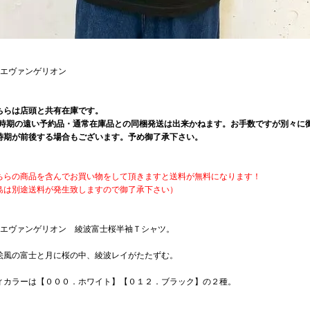
×エヴァンゲリオン
ちらは店頭と共有在庫です。
荷時期の遠い予約品・通常在庫品との同梱発送は出来かねます。お手数ですが別々に御
時期が前後する場合もございます。予め御了承下さい。
ちらの商品を含んでお買い物をして頂きますと送料が無料になります！
島は別途送料が発生致しますので御了承下さい）
×エヴァンゲリオン 綾波富士桜半袖Ｔシャツ。
絵風の富士と月に桜の中、綾波レイがたたずむ。
ィカラーは【０００．ホワイト】【０１２．ブラック】の２種。