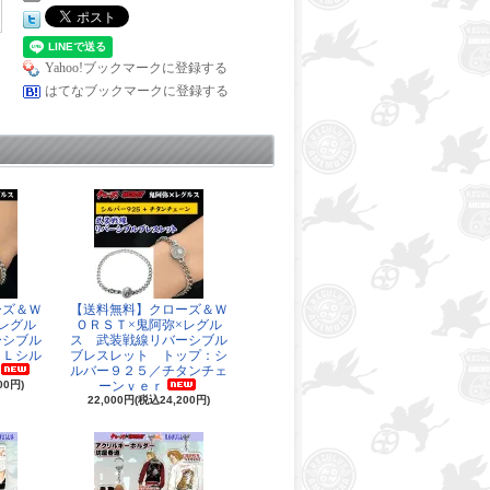
Yahoo!ブックマークに登録する
はてなブックマークに登録する
ーズ＆Ｗ
【送料無料】クローズ＆Ｗ
レグル
ＯＲＳＴ×鬼阿弥×レグル
ーシブル
ス 武装戦線リバーシブル
ＬＬシル
ブレスレット トップ：シ
ルバー９２５／チタンチェ
00円)
ーンｖｅｒ
22,000円(税込24,200円)