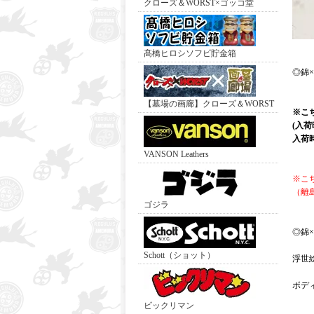
クローズ＆WORST×ゴッコ堂
髙橋ヒロシソフビ貯金箱
◎錦
【墓場の画廊】クローズ＆WORST
※こ
(入
入荷
VANSON Leathers
※こ
（離
ゴジラ
◎錦
Schott（ショット）
浮世
ボデ
ビックリマン