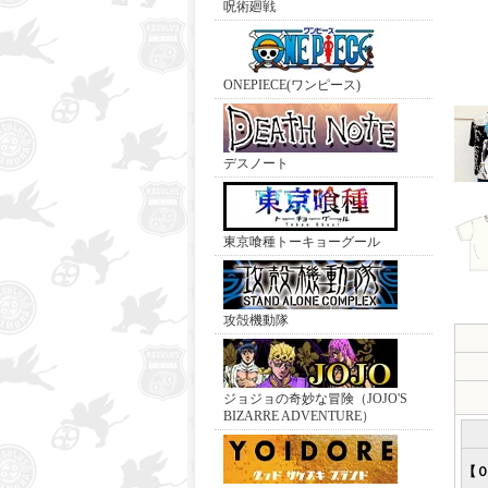
呪術廻戦
ONEPIECE(ワンピース)
デスノート
東京喰種トーキョーグール
攻殻機動隊
ジョジョの奇妙な冒険（JOJO'S
BIZARRE ADVENTURE）
【