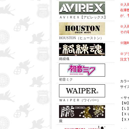
※入
在庫
が、
ＡＶＩＲＥＸ【アビレックス】
※入
その
HOUSTON（ヒューストン）
※随
※ブ
絡繰魂
注文
初音ミク
カラ
サイ
＜サ
ＷＡＩＰＥＲ（ワイパー）
【Ｍ
【Ｌ
【Ｘ
【Ｘ
朧