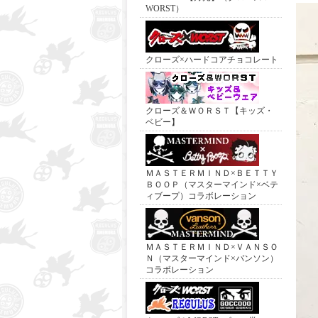
WORST）
クローズ×ハードコアチョコレート
クローズ＆ＷＯＲＳＴ【キッズ・
ベビー】
ＭＡＳＴＥＲＭＩＮＤ×ＢＥＴＴＹ
ＢＯＯＰ（マスターマインド×ベテ
ィブープ）コラボレーション
ＭＡＳＴＥＲＭＩＮＤ×ＶＡＮＳＯ
Ｎ（マスターマインド×バンソン）
コラボレーション