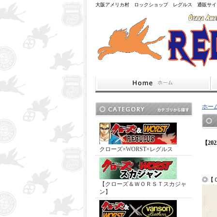
大阪アメリカ村 ロックショップ レグルス 通販サイ
ホー
【2
クローズ×WORST×レグルス
◎【
【クローズ＆ＷＯＲＳＴスカジャ
ン】