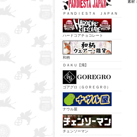
素材
ＰＡＮＤＩＥＳＴＡ ＪＡＰＡＮ
ハードコアチョコレート
和柄
ＤＡＫＵ【濁】
ゴアグロ（ＧＯＲＥＧＲＯ）
ナウル屋
チェンソーマン