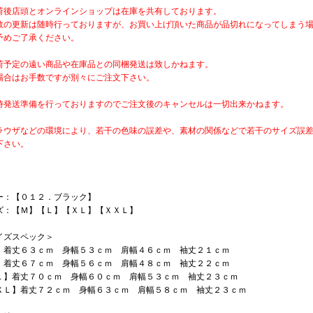
荷後店頭とオンラインショップは在庫を共有しております。
数の更新は随時行っておりますが、お買い上げ頂いた商品が品切れになってしまう
予めご了承ください。
荷予定の遠い商品や在庫品との同梱発送は致しかねます。
場合はお手数ですが別々にご注文下さい。
時発送準備を行っておりますのでご注文後のキャンセルは一切出来かねます。
ラウザなどの環境により、若干の色味の誤差や、素材の関係などで若干のサイズ誤
下さい。
ー：【０１２．ブラック】
ズ：【Ｍ】【Ｌ】【ＸＬ】【ＸＸＬ】
イズスペック＞
】着丈６３ｃｍ 身幅５３ｃｍ 肩幅４６ｃｍ 袖丈２１ｃｍ
】着丈６７ｃｍ 身幅５６ｃｍ 肩幅４８ｃｍ 袖丈２２ｃｍ
Ｌ】着丈７０ｃｍ 身幅６０ｃｍ 肩幅５３ｃｍ 袖丈２３ｃｍ
ＸＬ】着丈７２ｃｍ 身幅６３ｃｍ 肩幅５８ｃｍ 袖丈２３ｃｍ