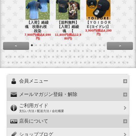
【入荷】絡繰
【送料無料】
【ＹＯＩＤＯＲ
【送料無料
魂 枝垂れ桜
【入荷】絡繰
Ｅ(ヨイドレ)】
代目武装戦
段染
魂 【
3,900円(税込4,290
Ｔ．
円)
7,900円(税込8,690
11,800円(税込12,9
16,800円(税込
円)
80円)
80円)
<
>
会員メニュー
メールマガジン登録・解除
ご利用ガイド
支払い方法 / 配送方法 / 会社概要
店長について
ショップブログ