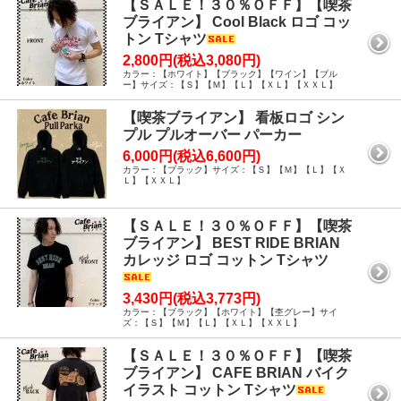
【ＳＡＬＥ！３０％ＯＦＦ】【喫茶
ブライアン】 Cool Black ロゴ コッ
トン Tシャツ
2,800円(税込3,080円)
カラー：【ホワイト】【ブラック】【ワイン】【ブル
ー】サイズ：【Ｓ】【Ｍ】【Ｌ】【ＸＬ】【ＸＸＬ】
【喫茶ブライアン】 看板ロゴ シン
プル プルオーバー パーカー
6,000円(税込6,600円)
カラー：【ブラック】サイズ：【Ｓ】【Ｍ】【Ｌ】【Ｘ
Ｌ】【ＸＸＬ】
【ＳＡＬＥ！３０％ＯＦＦ】【喫茶
ブライアン】 BEST RIDE BRIAN
カレッジ ロゴ コットン Tシャツ
3,430円(税込3,773円)
カラー：【ブラック】【ホワイト】【杢グレー】サイ
ズ：【Ｓ】【Ｍ】【Ｌ】【ＸＬ】【ＸＸＬ】
【ＳＡＬＥ！３０％ＯＦＦ】【喫茶
ブライアン】 CAFE BRIAN バイク
イラスト コットン Tシャツ