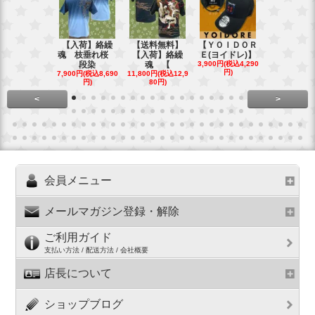
【入荷】絡繰
【送料無料】
【ＹＯＩＤＯＲ
【送料無料
魂 枝垂れ桜
【入荷】絡繰
Ｅ(ヨイドレ)】
代目武装戦
段染
魂 【
3,900円(税込4,290
Ｔ．
円)
7,900円(税込8,690
11,800円(税込12,9
16,800円(税込
円)
80円)
80円)
<
>
会員メニュー
メールマガジン登録・解除
ご利用ガイド
支払い方法 / 配送方法 / 会社概要
店長について
ショップブログ