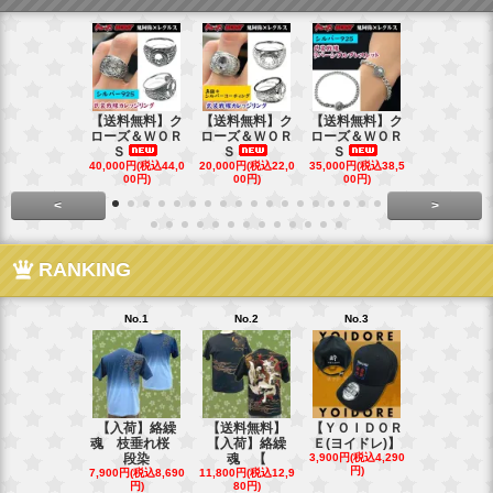
【送料無料】ク
【送料無料】ク
【送料無料】ク
【送料無料
ローズ＆ＷＯＲ
ローズ＆ＷＯＲ
ローズ＆ＷＯＲ
ローズ＆Ｗ
Ｓ
Ｓ
Ｓ
Ｓ
40,000円(税込44,0
20,000円(税込22,0
35,000円(税込38,5
22,000円(税込
00円)
00円)
00円)
00円)
<
>
RANKING
No.1
No.2
No.3
No.4
【入荷】絡繰
【送料無料】
【ＹＯＩＤＯＲ
【送料無料
魂 枝垂れ桜
【入荷】絡繰
Ｅ(ヨイドレ)】
代目武装戦
段染
魂 【
3,900円(税込4,290
Ｔ．
円)
7,900円(税込8,690
11,800円(税込12,9
16,800円(税込
円)
80円)
80円)