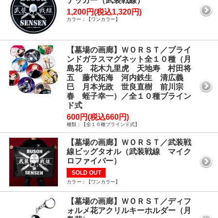
テッカー（武装戦線）
1,200円(税込1,320円)
カラー：【ワンカラー】
【墓場の画廊】ＷＯＲＳＴ／ブライ
ンドガラスマグネット全１０種（月
島花 花木九里虎 天地寿 村田将
五 藤代拓海 河内鉄生 清広義
巳 月本光政 世良直樹 前川宗
春 蛭子幸一）／全１０種ブライン
ド式
600円(税込660円)
種類：【全１０種ブラインド式】
【墓場の画廊】ＷＯＲＳＴ／武装戦
線ビッグタオル（武装戦線 マイク
ロファイバー）
SOLD OUT
カラー：【ワンカラー】
【墓場の画廊】ＷＯＲＳＴ／ディフ
ォルメ花アクリルキーホルダー（月