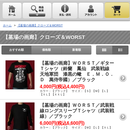
ホーム
>
【墓場の画廊】クローズ＆WORST
【墓場の画廊】クローズ＆WORST
おすすめ順
価格順
新着順
【墓場の画廊】ＷＯＲＳＴ／ギター
Ｔシャツ（鈴蘭 鳳仙 武装戦線
天地軍団 漆黒の蠍 Ｅ．Ｍ．Ｏ．
Ｄ 萬侍帝國）／ブラック
4,000円(税込4,400円)
カラー：【ブラック】 サイズ：【Ｓ】【Ｍ】【Ｌ】
【ＸＬ】【ＸＸＬ】
【墓場の画廊】ＷＯＲＳＴ／武装戦
線ロングスリーブＴシャツ（武装戦
線）／ブラック
6,000円(税込6,600円)
カラー：【ブラック】 サイズ：【Ｍ】【Ｌ】【ＸＬ】