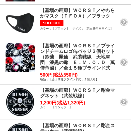
【墓場の画廊】ＷＯＲＳＴ／やわら
かマスク（ＴＦＯＡ）／ブラック
SOLD OUT
カラー：【ブラック】 サイズ：【男女兼用Ｍサイズ】
【墓場の画廊】ＷＯＲＳＴ／ブライ
ンドチームロゴ缶バッジ２個セット
（鈴蘭 鳳仙 武装戦線 天地軍
団 漆黒の蠍 Ｅ．Ｍ．Ｏ．Ｄ 萬
侍帝國）／全１５種ブラインド式
500円(税込550円)
種類：【全１５種ブラインド式：２個入り】
【墓場の画廊】ＷＯＲＳＴ／彫金マ
グネット（武装戦線）
1,200円(税込1,320円)
カラー：【ワンカラー】
【墓場の画廊】ＷＯＲＳＴ／彫金ス