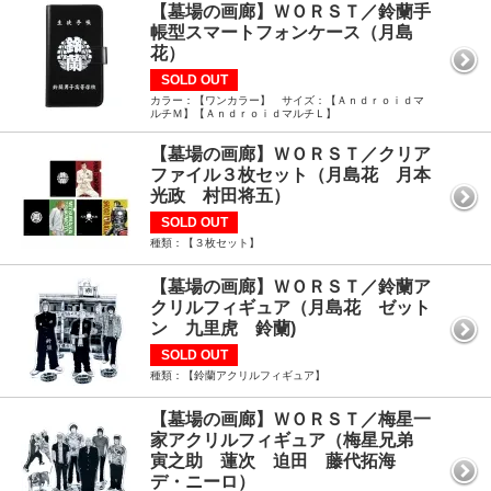
【墓場の画廊】ＷＯＲＳＴ／鈴蘭手
帳型スマートフォンケース（月島
花）
SOLD OUT
カラー：【ワンカラー】 サイズ：【Ａｎｄｒｏｉｄマ
ルチＭ】【ＡｎｄｒｏｉｄマルチＬ】
【墓場の画廊】ＷＯＲＳＴ／クリア
ファイル３枚セット（月島花 月本
光政 村田将五）
SOLD OUT
種類：【３枚セット】
【墓場の画廊】ＷＯＲＳＴ／鈴蘭ア
クリルフィギュア（月島花 ゼット
ン 九里虎 鈴蘭)
SOLD OUT
種類：【鈴蘭アクリルフィギュア】
【墓場の画廊】ＷＯＲＳＴ／梅星一
家アクリルフィギュア（梅星兄弟
寅之助 蓮次 迫田 藤代拓海
デ・ニーロ）