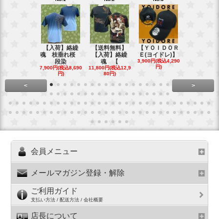
【入荷】絡繰
【送料無料】
【ＹＯＩＤＯＲ
【送料無料
魂 枝垂れ桜
【入荷】絡繰
Ｅ(ヨイドレ)】
代目武装戦
段染
魂 【
3,900円(税込4,290
Ｔ．
円)
7,900円(税込8,690
11,800円(税込12,9
16,800円(税込
円)
80円)
80円)
<
>
会員メニュー
メールマガジン登録・解除
ご利用ガイド
支払い方法 / 配送方法 / 会社概要
店長について